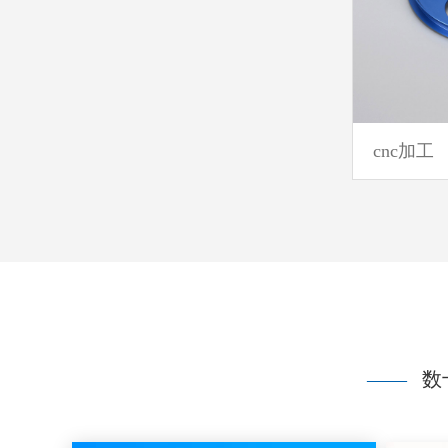
cnc加工
——
数