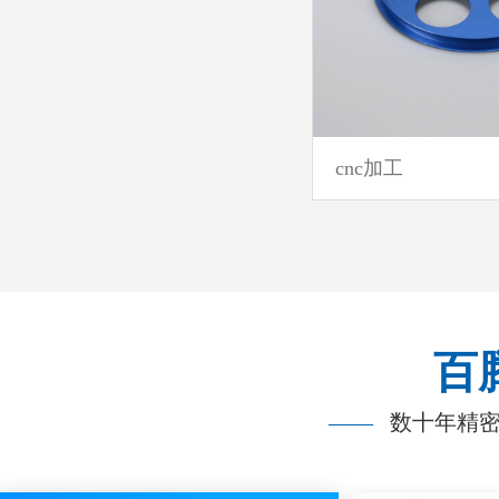
cnc加工
百
——
数十年精