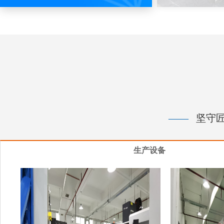
——
坚守匠
生产设备