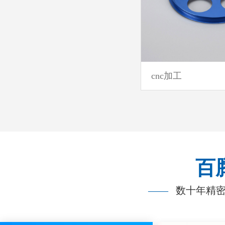
cnc加工
百
——
数十年精