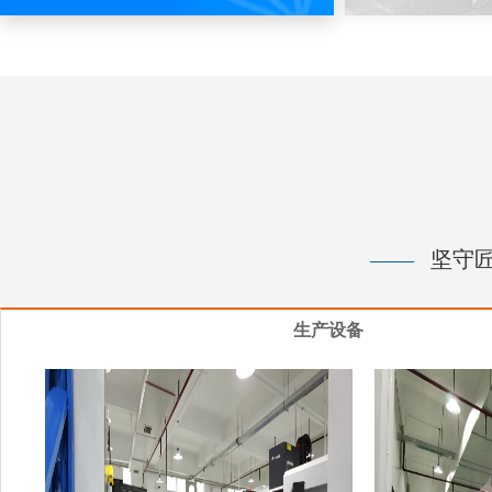
——
坚守匠
生产设备