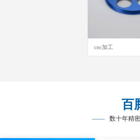
cnc加工
百
——
数十年精