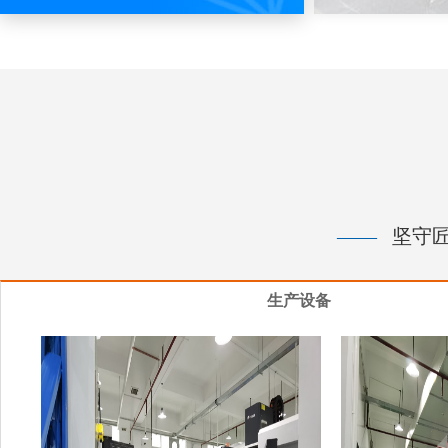
——
坚守匠
生产设备