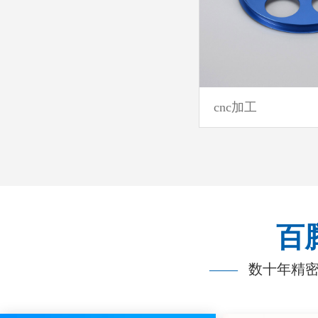
cnc加工
百
——
数十年精