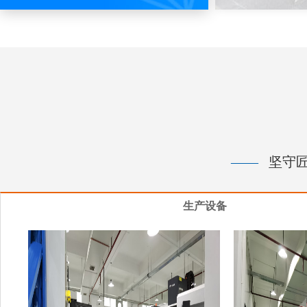
——
坚守匠
生产设备