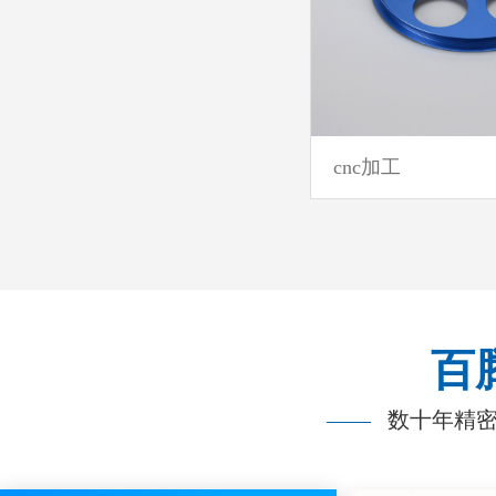
cnc加工
百
——
数十年精