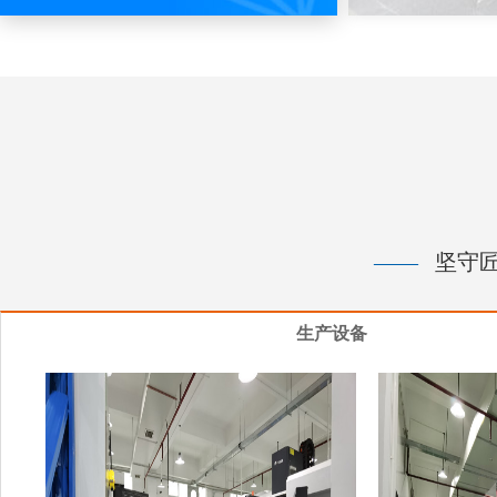
——
坚守匠
生产设备